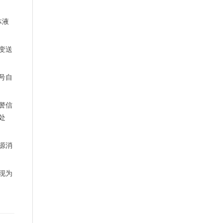
体液
变送
号自
警信
处
源消
现为