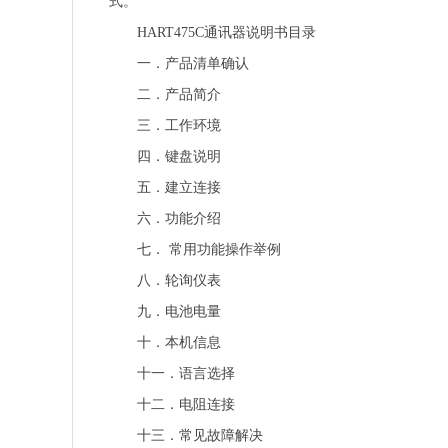
式。
HART475C通讯器说明书目录
一．产品清单确认
二．产品简介
三．工作环境
四．键盘说明
五．建立连接
六．功能介绍
七． 常用功能操作举例
八．轮询仪表
九．电池电量
十．本机信息
十一．语言选择
十二．电阻连接
十三．常见故障解决