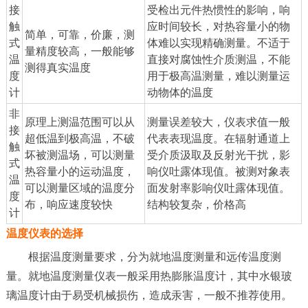
接
受检出元件热惯性的影响，响
触
应时间较长，对热容量小的物
简单，可靠，价廉，测
式
体难以实现精确测量。不适于
量精度较高，一般能够
温
直接对腐蚀性介质测温，不能
测得真实温度
度
用于极高温测量，难以测量运
计
动物体的温度
非
原理上测温范围可以从
测量误差较大，仪表求值一般
接
超低温到极高温，不破
代表表现温度。在辐射通道上
触
坏被测温场，可以测量
受介质汲取及反射光干扰，影
式
热容量小的运动温度，
响仪吐露体现值。被测对象表
温
可以测量区域的温度分
面发射率影响仪吐露体现值。
度
布，响应速度较快
结构较复杂，价格高
计
温度仪表的选择
根据温度测量要求，分为就地温度测量和远传温度测
量。就地温度测量仪表一般采用热膨胀温度计，其中水银玻
璃温度计由于易受机械损伤，造成汞害，一般不推荐使用。