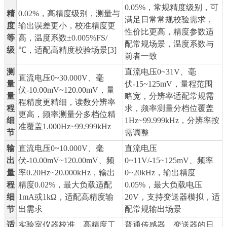
0.05%，常规精度级别，可
精
0.02%，高精度级别，测量与
满足日常常规校验需求，
度
输出误差更小，校准精度更
性价比更高，精度参数适
等
高，温度系数±0.005%FS/
配常规场景，温度系数与
级
℃，适配高精度校验场景[3]
前者一致
测
直流电压0~31V、毫
直流电压0~30.000V、毫
量
伏-15~125mV，量程范围
伏-10.00mV~120.00mV，量
量
略宽，分辨率适配常规需
程精度更精细，读数分辨率
程
求，频率测量分档位覆盖
更高，频率测量分多档位精
细
1Hz~99.999kHz，分辨率按
准覆盖1.000Hz~99.999kHz
节
需调整
输
直流电压0~10.000V、毫
直流电压
出
伏-10.00mV~120.00mV、频
0~11V/-15~125mV、频率
量
率0.20Hz~20.000kHz，输出
0~20kHz，输出精度
程
精度0.02%，最大负载适配
0.05%，最大负载电压
细
1mA或1kΩ，适配高精度输
20V，支持变送器模拟，适
节
出需求
配常规输出场景
适
实验室仪器校准、高精度工
普通传感器、变送器的日