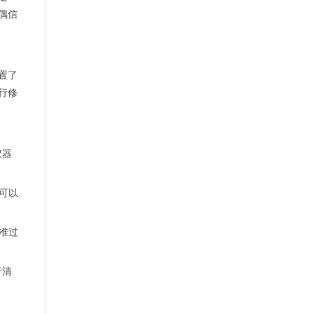
偶信
置了
行修
仪器
可以
准过
行清