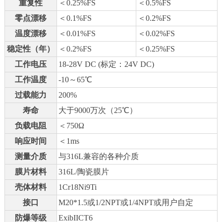
重复性
＜0.25%FS
＜0.5%FS
零点漂移
＜0.1%FS
＜0.2%FS
温度漂移
＜0.01%FS
＜0.02%FS
稳定性（年）
＜0.2%FS
＜0.25%FS
工作电压
18-28V DC (标定：24V DC)
工作温度
-10～65℃
过载能力
200%
寿命
大于9000万次（25℃）
负载电阻
＜750Ω
响应时间
＜1ms
测量介质
与316L兼容的各种介质
膜片材料
316L/陶瓷膜片
壳体材料
1Cr18Ni9Ti
接口
M20*1.5或1/2NPT或1/4NPT或用户自定
防爆等级
ExibIICT6