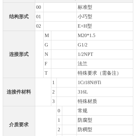
00
标准型
结构形式
01
小巧型
02
E+H型
M
M20*1.5
G
G1/2
连接形式
N
1/2NPT
F
法兰
T
特殊要求（需备注）
1
1Cr18Ni9Ti
连接件材料
2
316L
3
特殊材质
0
常规
1
防腐型
介质要求
2
防稠型