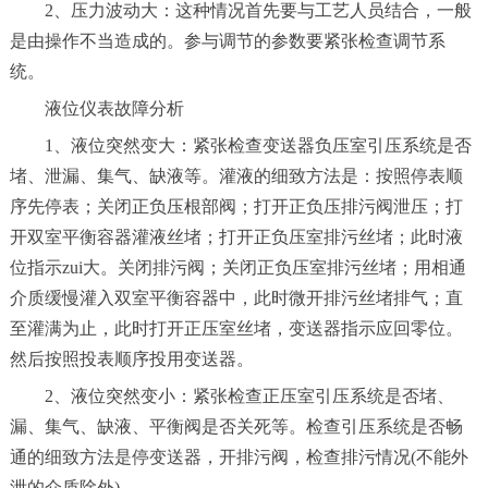
2、压力波动大：这种情况首先要与工艺人员结合，一般
是由操作不当造成的。参与调节的参数要紧张检查调节系
统。
液位仪表故障分析
1、液位突然变大：紧张检查变送器负压室引压系统是否
堵、泄漏、集气、缺液等。灌液的细致方法是：按照停表顺
序先停表；关闭正负压根部阀；打开正负压排污阀泄压；打
开双室平衡容器灌液丝堵；打开正负压室排污丝堵；此时液
位指示zui大。关闭排污阀；关闭正负压室排污丝堵；用相通
介质缓慢灌入双室平衡容器中，此时微开排污丝堵排气；直
至灌满为止，此时打开正压室丝堵，变送器指示应回零位。
然后按照投表顺序投用变送器。
2、液位突然变小：紧张检查正压室引压系统是否堵、
漏、集气、缺液、平衡阀是否关死等。检查引压系统是否畅
通的细致方法是停变送器，开排污阀，检查排污情况(不能外
泄的介质除外)。