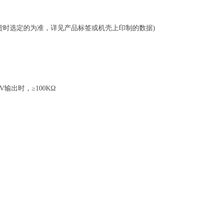
压(以订货时选定的为准，详见产品标签或机壳上印制的数据)
5V输出时，≥100KΩ