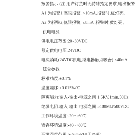
报警指示 (注:用户订货时无特殊指定要求,输出报
A1 为报警1,高限报警, >16mA,报警时,红灯亮。
A2 为报警2,低限报警, ≤8mA ,报警时,黄灯亮。
·供电电源
供电电压范围:20~30VDC
额定供电电压:24VDC
电流消耗(24VDC供电,继电器触点吸合):<40mA
·综合参数
标准精度:±0.1%
温度漂移:±0.015%/℃
隔离能力:输入-输出-电源之间 1.5KV,1min,50Hz
绝缘电阻:输入-输出-电源之间 ≥100MΩ/500VDC
工作环境温度:-20~+60℃
诸存环境温度:-40~+80℃
环境湿度范围:5~95%RH(无冷凝)