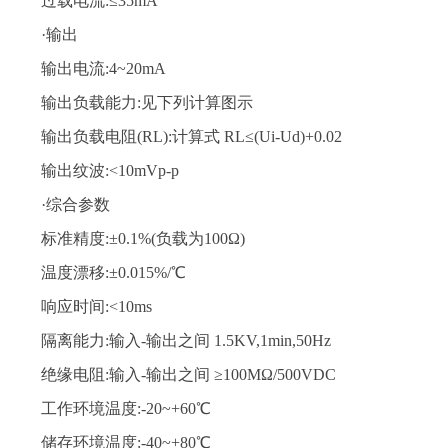
过载电流:≤35mA
·输出
输出电流:4~20mA
输出负载能力:见下列计算图示
输出负载电阻(RL):计算式 RL≤(Ui-Ud)+0.02
输出纹波:<10mVp-p
·综合参数
标准精度:±0.1%(负载为100Ω)
温度漂移:±0.015%/℃
响应时间:<10ms
隔离能力:输入-输出之间 1.5KV,1min,50Hz
绝缘电阻:输入-输出之间 ≥100MΩ/500VDC
工作环境温度:-20~+60℃
储存环境温度:-40~+80℃