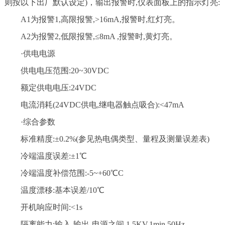
则按以下出厂默认设定)，输出报警时,仪表面板上的指示灯亮:
A1为报警1,高限报警,>16mA,报警时,红灯亮。
A2为报警2,低限报警,≤8mA ,报警时,黄灯亮。
·供电电源
供电电压范围:20~30VDC
额定供电电压:24VDC
电流消耗(24VDC供电,继电器触点吸合):<47mA
·综合参数
标准精度:±0.2%(参见热电偶类型、量程及测量误差表)
冷端温度误差:±1℃
冷端温度补偿范围:-5~+60℃C
温度漂移:基本误差/10℃
开机响应时间:<1s
隔离能力:输入-输出-电源之间 1.5KV,1min,50Hz