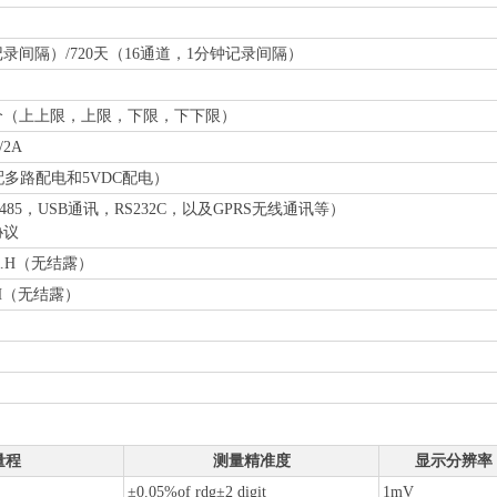
记录间隔）/720天（16通道，1分钟记录间隔）
个（上上限，上限，下限，下下限）
/2A
配多路配电和5VDC配电）
85，USB通讯，RS232C，以及GPRS无线通讯等）
协议
%R.H（无结露）
.H（无结露）
量程
测量精准度
显示分辨率
±0.05%of rdg±2 digit
1mV