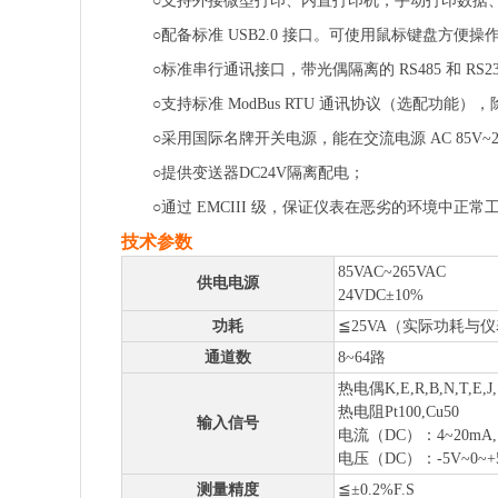
○支持外接微型打印、内置打印机，手动打印数据
○配备标准 USB2.0 接口。可使用鼠标键盘方便
○标准串行通讯接口，带光偶隔离的 RS485 和 RS
○支持标准 ModBus RTU 通讯协议（选配功
○采用国际名牌开关电源，能在交流电源 AC 85V~
○提供变送器DC24V隔离配电；
○通过 EMCIII 级，保证仪表在恶劣的环境中正常
技术参数
85VAC~265VAC
供电电源
24VDC±10%
功耗
≦25VA（实际功耗与
通道数
8~64路
热电偶K,E,R,B,N,T,E,J
热电阻Pt100,Cu50
输入信号
电流（DC）：4~20mA, 
电压（DC）：-5V~0~+5V,
测量精度
≦±0.2%F.S