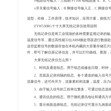
○电阻信号输入：三线制 PT100 铂电阻接 A、B、C
○开关量信号输入：B 脚接信号输入正，C 脚接信
选型，价格，工作原理，技术知识，应用方案，接线方法
ZYW530RG十寸大屏无纸记录仪使用说明
无纸记录仪是将工业现场的各种需要监视记录的输
温度信号等，通过高性能32位ARM微处理器进行数
这些监察信号的数据存放在本机内藏的大容量存储芯片
件，即可了解仪器记录信息，并可以打印曲线、图形，
大屏无纸记录仪怎么用？
1、时间及通道组态。用于组态或修改日期，时钟
2、页面及记录间隔的组态。各个通道的输入信号
流量信号，还可作开方，流量累积和流量，温度，压力
3、由于输入信号的工程单位繁多，可通过组态选择
4、通讯信息的组态。用于微机通讯地址和通讯方
5、显示画面选择组态。无纸记录仪可显示九画面或