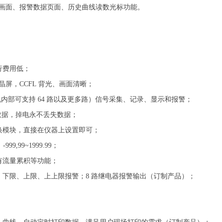
画面、报警数据页面、历史曲线读数光标功能。
行费用低；
晶屏，CCFL 背光、画面清晰；
机内部可支持 64 路以及更多路）信号采集、记录、显示和报警；
历史数据，掉电永不丢失数据；
换模块，直接在仪器上设置即可；
,99~1999.99；
有流量累积等功能；
、下限、上限、上上限报警；8 路继电器报警输出（订制产品）；