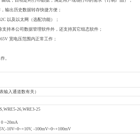
、曲线，自动定时打印数据，满足用户现场打印的需求（订制产品）；
操作，输出历史数据转存快捷方便；
232C 以及以太网（选配功能）；
能），除支持本公司数据管理软件外，还支持其它组态软件；
265V 宽电压范围内正常工作；
工作。
仪表输入通道数有关）
,S,WRE5-26,WRE3-25
0 ~20mA
-10V~0~+10V, -100mV~0~+100mV