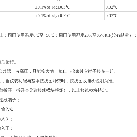
±0.1%of rdg±0.3℃
0.02℃
±0.1%of rdg±0.3℃
0.02℃
；周围使用温度0℃至+50℃；周围使用湿度20%至85%RH(没有结露）
电后进行。
的公共端，有高压，只能接大地，禁止与仪表其它端子接在一起。
制，当仪表功能与基本接线图冲突时，接线图以随机说明为准。
勿拆开，拆开会导致接线模块损坏），以上接线模块特定。
个接线端子；
号输入负；
输入负；
输入正；