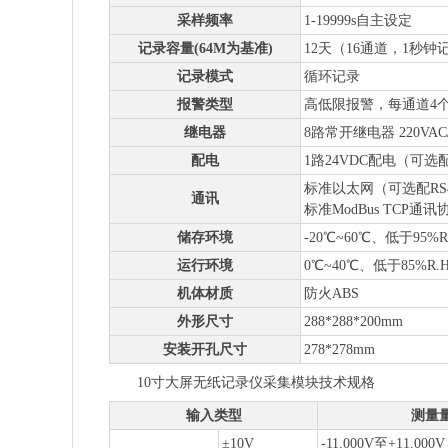
采样频率
1-19999s自主设定
记录容量(64M为基准)
12天（16通道，1秒钟
记录模式
循环记录
报警类型
高低限报警，每通道4
继电器
8路常开继电器 220VAC
配电
1路24VDC配电（可选
标准以太网（可选配RS4
通讯
标准ModBus TCP通讯
储存环境
-20℃~60℃、低于95
运行环境
0℃~40℃、低于85%R
机体材质
防火ABS
外形尺寸
288*288*200mm
安装开孔尺寸
278*278mm
10寸大屏无纸记录仪采集模块技术规格
输入类型
测量
±10V
-11.000V至+11.000V