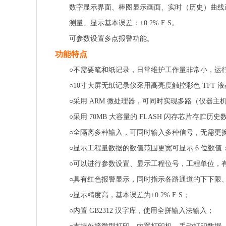
数字显示界面、棒图显示画面、实时（历史）曲线
测量、显示基本误差：±0.2% F·S。
可参数设置多点报警功能。
功能特点
○不需要笔和纸记录，日常维护工作量非常小，运
○10寸大屏无纸记录仪采用高亮度触控彩色 TFT 液
○采用 ARM 微处理器，可同时实现多路（仪器主
○采用 70MB 大容量的 FLASH 闪存芯片存贮
○全隔离多种输入，可同时输入多种信号，无需更
○显示工程量数据的数值范围更宽可显示 6 位数值：-999
○可以进行参数设置、显示工程位号，工程单位，
○具有红色报警显示，同时指示各路通道的下下限
○显示精度高，基本误差为±0.2% F·S；
○内置 GB2312 汉字库，使用全拼输入法输入；