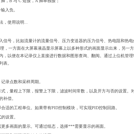
 脚，B 与 C 短接，A 脚单独接；
号输入负。
，使用说明...
入信号，比如流量计的流量信号、压力变送器的压力信号、热电阻和热电
据处理，一方面在大屏幕液晶显示屏幕上以多种形式的画面显示出来，另一
内，以便在本记录仪上直接进行数据和图形查询、翻阅。通过上位机管理
列表。
，记录点数和采样周期。
方式，量程上下限，报警上下限，滤波时间常数，以及开方与否的设置。
的补偿。
合适的工程单位。如果带有PID控制模块，可实现PID控制回路。
式的设置。
更多画面的显示。可通过组态，选择***需要显示的画面。