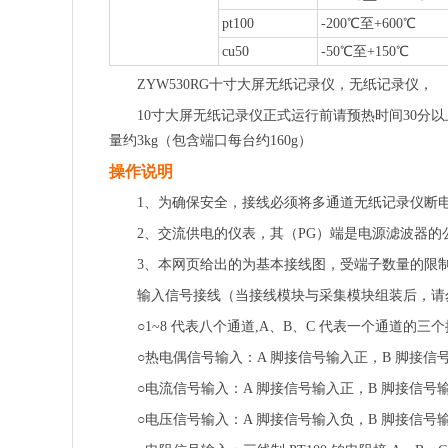
pt100
-200℃至+600℃
cu50
-50℃至+150℃
ZYW530RG十寸大屏无纸记录仪，无纸记录仪，
10寸大屏无纸记录仪正式运行前请预热时间30分以上
量约3kg（包含端口每台约160g）
操作说明
1、为确保安全，接线必须将多通道无纸记录仪断
2、交流供电的仪表，其（PG）端是电源滤波器
3、本网页给出的为基本接线图，受端子数量的限
输入信号接线（当接线模块与采集模块组装后，请
○1~8 代表八个通道,A、B、C 代表一个通道的三
○热电偶信号输入：A 脚接信号输入正，B 脚接信
○电流信号输入：A 脚接信号输入正，B 脚接信号
○电压信号输入：A 脚接信号输入负，B 脚接信号