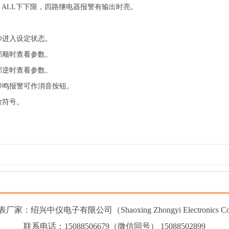
、ALL下下限，四路继电器报警有输出时亮。
秒进入设定状态。
部顺时查看参数。
部逆时查看参数。
蜂鸣报警可作消音按钮。
数符号。
家：绍兴中仪电子有限公司（Shaoxing Zhongyi Electronics Co.
联系电话：15088506679（微信同号） 15088502899